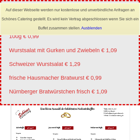
×
Mobil: 0173 6645222
Auf dieser Webseite werden nur kostenlose und unverbindliche Anfragen an
Angebote vm 20.07.-01.08.2026
Schönes Catering gestellt. Es wird kein Vertrag abgeschlossen wenn Sie sich ein
Lyoner für Wurstsalat in Scheiben oder Streifen
Buffet zusammen stellen.
Ausblenden
100g € 0,99
Wurstsalat mit Gurken und Zwiebeln € 1,09
Schweizer Wurstsalat € 1,29
frische Hausmacher Bratwurst € 0,99
Nürnberger Bratwürstchen frisch € 1,09
Hochzeitsflyer