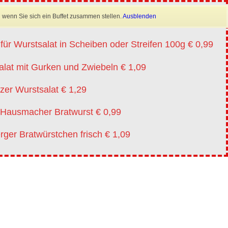
×
Mobil: 0173 6645222
 wenn Sie sich ein Buffet zusammen stellen.
Ausblenden
te vm 20.07.-01.08.2026
für Wurstsalat in Scheiben oder Streifen 100g € 0,99
alat mit Gurken und Zwiebeln € 1,09
leih
Flyer
Kontakt
zer Wurstsalat € 1,29
e Hausmacher Bratwurst € 0,99
ger Bratwürstchen frisch € 1,09