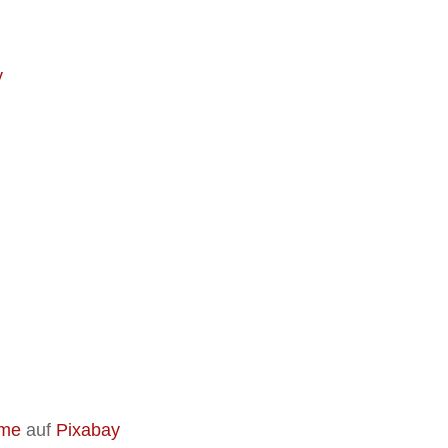
y
ome
auf
Pixabay