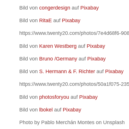
Bild von
congerdesign
auf
Pixabay
Bild von
RitaE
auf
Pixabay
https://www.twenty20.com/photos/7e4d68f6-9
Bild von
Karen Westberg
auf
Pixabay
Bild von
Bruno /Germany
auf
Pixabay
Bild von
S. Hermann & F. Richter
auf
Pixabay
https://www.twenty20.com/photos/50a1f075-23
Bild von
photosforyou
auf
Pixabay
Bild von
lbokel
auf
Pixabay
Photo by Pablo Merchán Montes on Unsplash