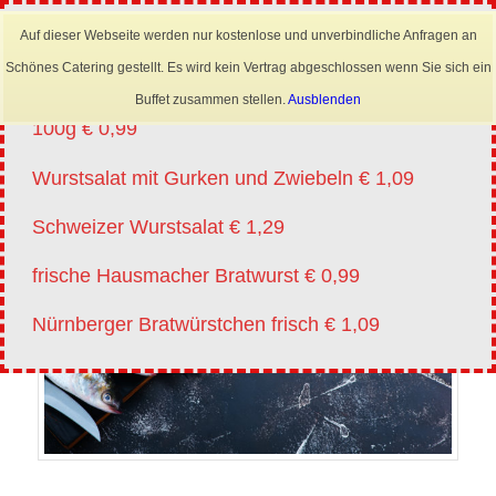
×
Mobil: 0173 6645222
Auf dieser Webseite werden nur kostenlose und unverbindliche Anfragen an
Angebote vm 20.07.-01.08.2026
Schönes Catering gestellt. Es wird kein Vertrag abgeschlossen wenn Sie sich ein
Lyoner für Wurstsalat in Scheiben oder Streifen
Buffet zusammen stellen.
Ausblenden
100g € 0,99
Wurstsalat mit Gurken und Zwiebeln € 1,09
Schweizer Wurstsalat € 1,29
frische Hausmacher Bratwurst € 0,99
Nürnberger Bratwürstchen frisch € 1,09