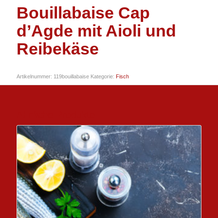
Bouillabaise Cap
d’Agde mit Aioli und
Reibekäse
Artikelnummer:
119bouillabaise
Kategorie:
Fisch
Ähnliche Produkte