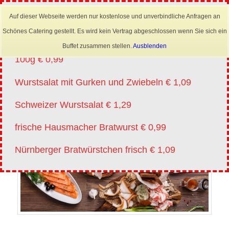
×
Mobil: 0173 6645222
Auf dieser Webseite werden nur kostenlose und unverbindliche Anfragen an
Angebote vm 20.07.-01.08.2026
Schönes Catering gestellt. Es wird kein Vertrag abgeschlossen wenn Sie sich ein
Lyoner für Wurstsalat in Scheiben oder Streifen
Buffet zusammen stellen.
Ausblenden
100g € 0,99
Wurstsalat mit Gurken und Zwiebeln € 1,09
Schweizer Wurstsalat € 1,29
frische Hausmacher Bratwurst € 0,99
Nürnberger Bratwürstchen frisch € 1,09