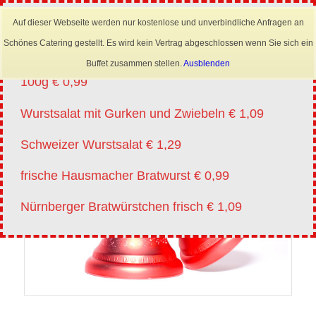
×
Mobil: 0173 6645222
Auf dieser Webseite werden nur kostenlose und unverbindliche Anfragen an
Angebote vm 20.07.-01.08.2026
Schönes Catering gestellt. Es wird kein Vertrag abgeschlossen wenn Sie sich ein
Lyoner für Wurstsalat in Scheiben oder Streifen
Buffet zusammen stellen.
Ausblenden
100g € 0,99
Wurstsalat mit Gurken und Zwiebeln € 1,09
Schweizer Wurstsalat € 1,29
frische Hausmacher Bratwurst € 0,99
Nürnberger Bratwürstchen frisch € 1,09