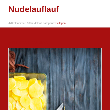
Nudelauflauf
Artikelnummer:
108nudelaufl
Kategorie:
Beilagen
Ähnliche Produkte