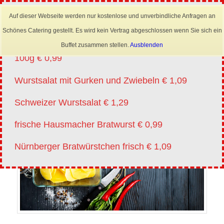
×
Mobil: 0173 6645222
Auf dieser Webseite werden nur kostenlose und unverbindliche Anfragen an
Angebote vm 20.07.-01.08.2026
Schönes Catering gestellt. Es wird kein Vertrag abgeschlossen wenn Sie sich ein
Lyoner für Wurstsalat in Scheiben oder Streifen
Buffet zusammen stellen.
Ausblenden
100g € 0,99
Wurstsalat mit Gurken und Zwiebeln € 1,09
Schweizer Wurstsalat € 1,29
frische Hausmacher Bratwurst € 0,99
Nürnberger Bratwürstchen frisch € 1,09