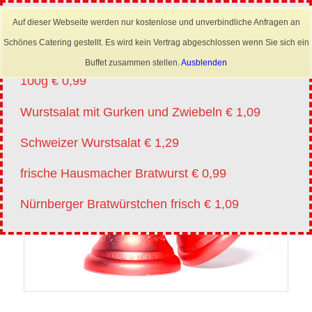
×
Mobil: 0173 6645222
Auf dieser Webseite werden nur kostenlose und unverbindliche Anfragen an
Angebote vm 20.07.-01.08.2026
Schönes Catering gestellt. Es wird kein Vertrag abgeschlossen wenn Sie sich ein
Lyoner für Wurstsalat in Scheiben oder Streifen
Buffet zusammen stellen.
Ausblenden
100g € 0,99
Wurstsalat mit Gurken und Zwiebeln € 1,09
Schweizer Wurstsalat € 1,29
frische Hausmacher Bratwurst € 0,99
Nürnberger Bratwürstchen frisch € 1,09