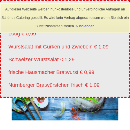
×
Mobil: 0173 6645222
Auf dieser Webseite werden nur kostenlose und unverbindliche Anfragen an
Angebote vm 20.07.-01.08.2026
Schönes Catering gestellt. Es wird kein Vertrag abgeschlossen wenn Sie sich ein
Lyoner für Wurstsalat in Scheiben oder Streifen
Buffet zusammen stellen.
Ausblenden
100g € 0,99
Wurstsalat mit Gurken und Zwiebeln € 1,09
Schweizer Wurstsalat € 1,29
frische Hausmacher Bratwurst € 0,99
Nürnberger Bratwürstchen frisch € 1,09