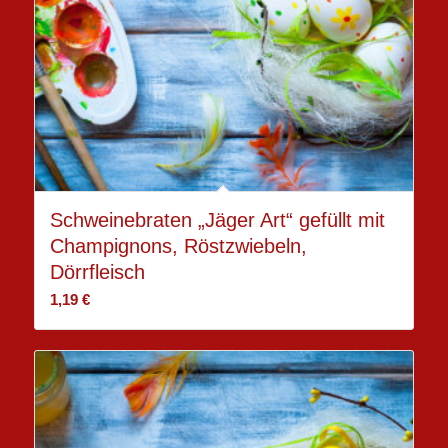
Schweinebraten „Jäger Art“ gefüllt mit
Champignons, Röstzwiebeln,
Dörrfleisch
1,19
€