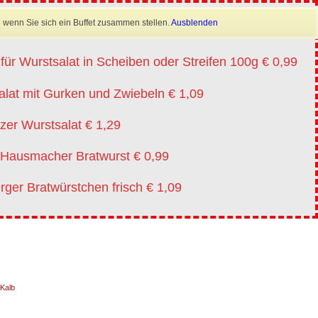
×
Mobil: 0173 6645222
 wenn Sie sich ein Buffet zusammen stellen.
Ausblenden
te vm 20.07.-01.08.2026
für Wurstsalat in Scheiben oder Streifen 100g € 0,99
alat mit Gurken und Zwiebeln € 1,09
leih
Flyer
Kontakt
zer Wurstsalat € 1,29
e Hausmacher Bratwurst € 0,99
ger Bratwürstchen frisch € 1,09
 Kalb