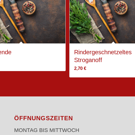
ende
Rindergeschnetzeltes
Stroganoff
2,70
€
ÖFFNUNGSZEITEN
MONTAG BIS MITTWOCH