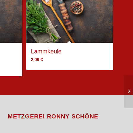
Lammkeule
2,09
€
METZGEREI RONNY SCHÖNE