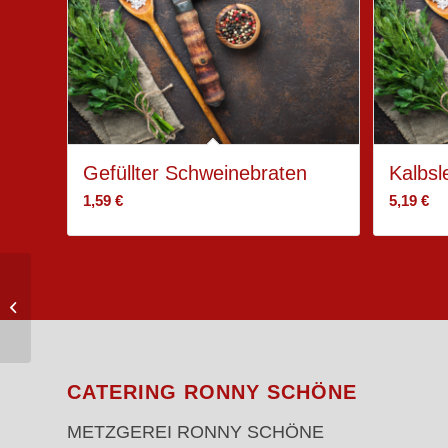
Gefüllter Schweinebraten
Kalbsl
1,59
€
5,19
€
Rote Grütze
CATERING RONNY SCHÖNE
METZGEREI RONNY SCHÖNE