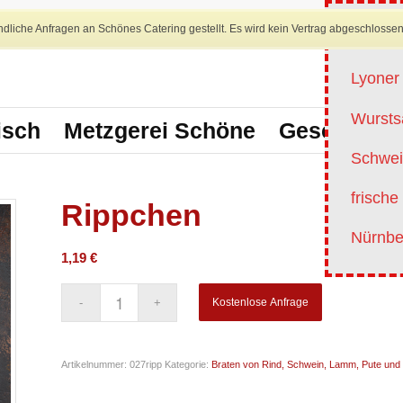
dliche Anfragen an Schönes Catering gestellt. Es wird kein Vertrag abgeschlossen
Angebo
Lyoner 
Wursts
isch
Metzgerei Schöne
Geschirrver
Schwei
frisch
Rippchen
Nürnber
1,19
€
Kostenlose Anfrage
Artikelnummer:
027ripp
Kategorie:
Braten von Rind, Schwein, Lamm, Pute und