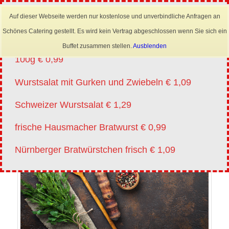
×
Mobil: 0173 6645222
Auf dieser Webseite werden nur kostenlose und unverbindliche Anfragen an
Angebote vm 20.07.-01.08.2026
Schönes Catering gestellt. Es wird kein Vertrag abgeschlossen wenn Sie sich ein
Lyoner für Wurstsalat in Scheiben oder Streifen
Buffet zusammen stellen.
Ausblenden
100g € 0,99
Wurstsalat mit Gurken und Zwiebeln € 1,09
Schweizer Wurstsalat € 1,29
frische Hausmacher Bratwurst € 0,99
Nürnberger Bratwürstchen frisch € 1,09