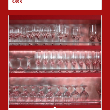
0,60
€