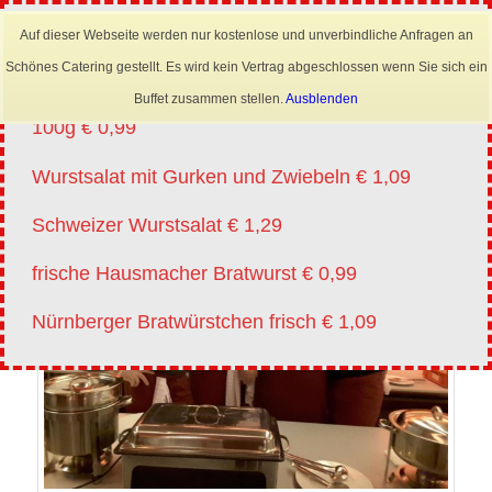
×
Mobil: 0173 6645222
Auf dieser Webseite werden nur kostenlose und unverbindliche Anfragen an
Angebote vm 20.07.-01.08.2026
Schönes Catering gestellt. Es wird kein Vertrag abgeschlossen wenn Sie sich ein
Lyoner für Wurstsalat in Scheiben oder Streifen
Buffet zusammen stellen.
Ausblenden
100g € 0,99
Wurstsalat mit Gurken und Zwiebeln € 1,09
Schweizer Wurstsalat € 1,29
frische Hausmacher Bratwurst € 0,99
Nürnberger Bratwürstchen frisch € 1,09