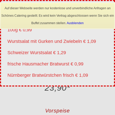
×
Mobil: 0173 6645222
Auf dieser Webseite werden nur kostenlose und unverbindliche Anfragen an
Angebote vm 20.07.-01.08.2026
Schönes Catering gestellt. Es wird kein Vertrag abgeschlossen wenn Sie sich ein
Lyoner für Wurstsalat in Scheiben oder Streifen
Buffet zusammen stellen.
Ausblenden
100g € 0,99
Wurstsalat mit Gurken und Zwiebeln € 1,09
Schweizer Wurstsalat € 1,29
frische Hausmacher Bratwurst € 0,99
Nürnberger Bratwürstchen frisch € 1,09
Vegetarisches Buffet €
23,90*
Vorspeise