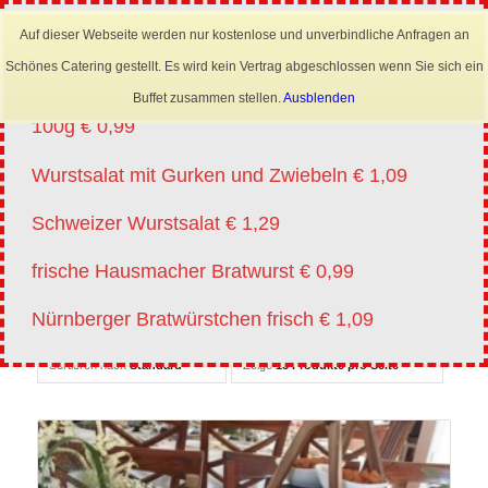
×
Mobil: 0173 6645222
Auf dieser Webseite werden nur kostenlose und unverbindliche Anfragen an
Angebote vm 20.07.-01.08.2026
Schönes Catering gestellt. Es wird kein Vertrag abgeschlossen wenn Sie sich ein
Lyoner für Wurstsalat in Scheiben oder Streifen
Buffet zusammen stellen.
Ausblenden
100g € 0,99
Wurstsalat mit Gurken und Zwiebeln € 1,09
Schweizer Wurstsalat € 1,29
frische Hausmacher Bratwurst € 0,99
Nürnberger Bratwürstchen frisch € 1,09
Sortieren nach
Standard
Zeige
15 Produkte pro Seite