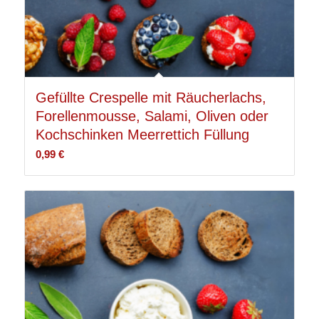
Gefüllte Crespelle mit Räucherlachs,
Forellenmousse, Salami, Oliven oder
Kochschinken Meerrettich Füllung
0,99
€