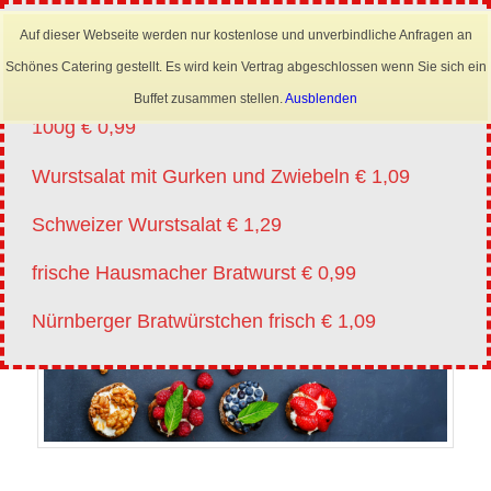
×
Mobil: 0173 6645222
Auf dieser Webseite werden nur kostenlose und unverbindliche Anfragen an
Angebote vm 20.07.-01.08.2026
Schönes Catering gestellt. Es wird kein Vertrag abgeschlossen wenn Sie sich ein
Lyoner für Wurstsalat in Scheiben oder Streifen
Buffet zusammen stellen.
Ausblenden
100g € 0,99
Wurstsalat mit Gurken und Zwiebeln € 1,09
Schweizer Wurstsalat € 1,29
frische Hausmacher Bratwurst € 0,99
Nürnberger Bratwürstchen frisch € 1,09